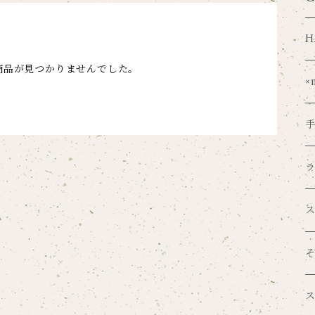
H
商品が見つかりませんでした。
×
V
o
吉
紙
S