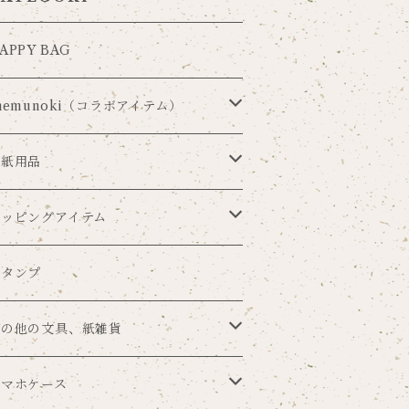
APPY BAG
nemunoki（コラボアイテム）
ia Carousel×nemunoki
手紙用品
udmijin×nemunoki
レターセット
ラッピングアイテム
井美穂×nemunoki
便箋
ラッピングペーパー
スタンプ
me×nemunoki
ポストカード
マスキングテープ
その他の文具、紙雑貨
ouren
メッセージカード
シール
ブックカバー
スマホケース