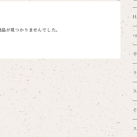
H
商品が見つかりませんでした。
×
V
o
吉
紙
S