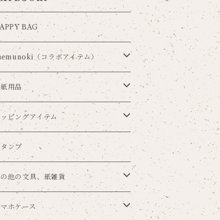
APPY BAG
nemunoki（コラボアイテム）
ia Carousel×nemunoki
手紙用品
udmijin×nemunoki
レターセット
ラッピングアイテム
井美穂×nemunoki
便箋
ラッピングペーパー
スタンプ
me×nemunoki
ポストカード
マスキングテープ
その他の文具、紙雑貨
ouren
メッセージカード
シール
ブックカバー
スマホケース