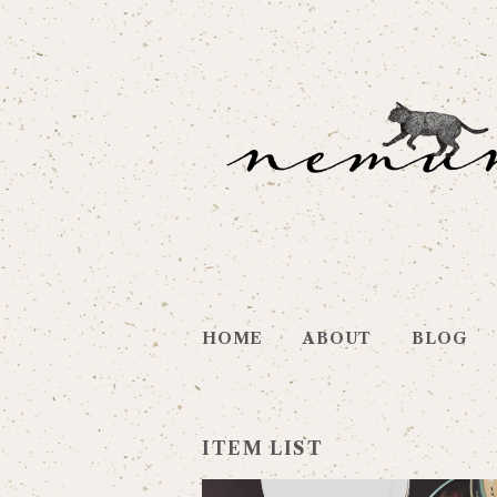
HOME
ABOUT
BLOG
ITEM LIST