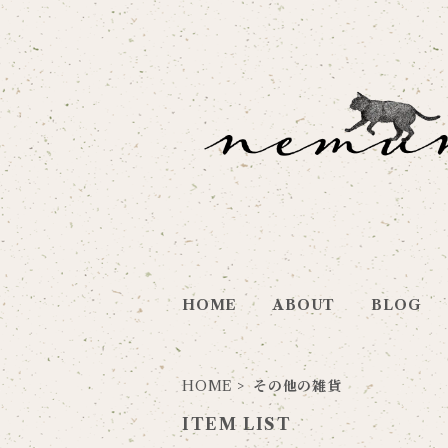
HOME
ABOUT
BLOG
HOME
その他の雑貨
ITEM LIST