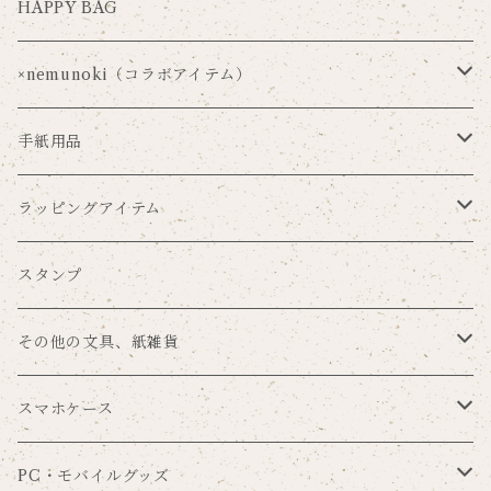
HAPPY BAG
×nemunoki（コラボアイテム）
Via Carousel×nemunoki
手紙用品
oudmijin×nemunoki
レターセット
ラッピングアイテム
吉井美穂×nemunoki
便箋
ラッピングペーパー
スタンプ
紙me×nemunoki
ポストカード
マスキングテープ
その他の文具、紙雑貨
Souren
メッセージカード
シール
ブックカバー
スマホケース
まんまる×nemunoki
一筆箋
タグセット
ブックマーク
手帳型
PC・モバイルグッズ