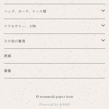
留め帯あり
POME×nemunoki
その他の手紙用品
その他のラッピングアイテム
メモパッド
背面保護
スマホリング
バッグ、ポーチ、ケース類
留め帯なし
プラスチックハードカバー
ゆらり本舗×nemunoki
ノート
タブレットカバー
バッグ
アクセサリー、小物
ミラーケース
文房具DJmaki×nemunoki
ファイル
カードポケット
ポーチ
キーホルダー
その他の雑貨
サンドアートケース
mug×nemunoki
ステッカー
マウスパッド
キーケース
ブローチ
マスク
原画
グリッターケース
merilforel×nemunoki
ポスター
その他のPC・モバイルグッズ
コインケース
缶バッジ、ピンズ
珪藻土グッズ
書籍
押し花レジンケース
ペーパーインセンス
カードケース
手鏡
ハンカチ
強化ガラスケース
© nemunoki paper item
撮影用背景紙
パスケース
クリーニングクロス
キッチングッズ
Powered by
抗菌ソフトケース