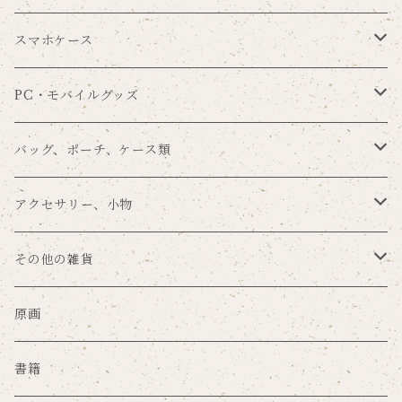
Souren
メッセージカード
シール
ブックカバー
スマホケース
まんまる×nemunoki
一筆箋
タグセット
ブックマーク
手帳型
PC・モバイルグッズ
留め帯あり
POME×nemunoki
その他の手紙用品
その他のラッピングアイテム
メモパッド
背面保護
スマホリング
バッグ、ポーチ、ケース類
留め帯なし
プラスチックハードカバー
ゆらり本舗×nemunoki
ノート
タブレットカバー
バッグ
アクセサリー、小物
ミラーケース
文房具DJmaki×nemunoki
ファイル
カードポケット
ポーチ
キーホルダー
その他の雑貨
サンドアートケース
mug×nemunoki
ステッカー
マウスパッド
キーケース
ブローチ
マスク
原画
グリッターケース
merilforel×nemunoki
ポスター
その他のPC・モバイルグッズ
コインケース
缶バッジ、ピンズ
珪藻土グッズ
書籍