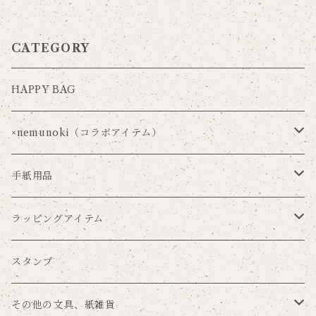
CATEGORY
HAPPY BAG
×nemunoki（コラボアイテム）
Via Carousel×nemunoki
手紙用品
oudmijin×nemunoki
レターセット
ラッピングアイテム
吉井美穂×nemunoki
便箋
ラッピングペーパー
スタンプ
紙me×nemunoki
ポストカード
マスキングテープ
その他の文具、紙雑貨