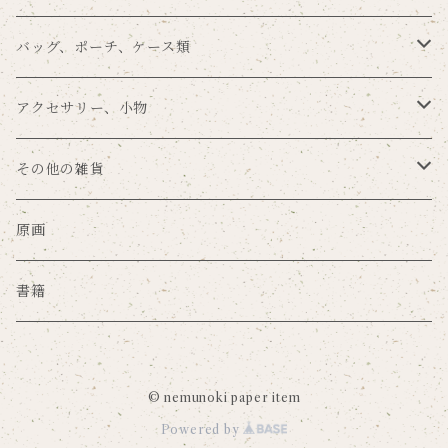
留め帯あり
POME×nemunoki
その他の手紙用品
その他のラッピングアイテム
メモパッド
背面保護
スマホリング
バッグ、ポーチ、ケース類
留め帯なし
プラスチックハードカバー
ゆらり本舗×nemunoki
ノート
タブレットカバー
バッグ
アクセサリー、小物
ミラーケース
文房具DJmaki×nemunoki
ファイル
カードポケット
ポーチ
キーホルダー
その他の雑貨
サンドアートケース
mug×nemunoki
ステッカー
マウスパッド
キーケース
ブローチ
マスク
原画
グリッターケース
merilforel×nemunoki
ポスター
その他のPC・モバイルグッズ
コインケース
缶バッジ、ピンズ
珪藻土グッズ
書籍
押し花レジンケース
ペーパーインセンス
カードケース
手鏡
ハンカチ
強化ガラスケース
© nemunoki paper item
撮影用背景紙
パスケース
クリーニングクロス
キッチングッズ
Powered by
抗菌ソフトケース