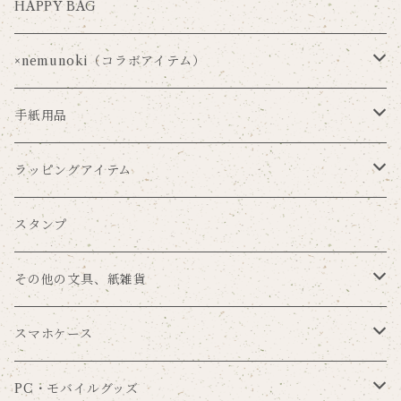
HAPPY BAG
×nemunoki（コラボアイテム）
Via Carousel×nemunoki
手紙用品
oudmijin×nemunoki
レターセット
ラッピングアイテム
吉井美穂×nemunoki
便箋
ラッピングペーパー
スタンプ
紙me×nemunoki
ポストカード
マスキングテープ
その他の文具、紙雑貨
Souren
メッセージカード
シール
ブックカバー
スマホケース
まんまる×nemunoki
一筆箋
タグセット
ブックマーク
手帳型
PC・モバイルグッズ