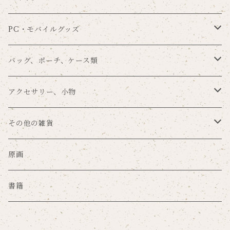
まんまる×nemunoki
一筆箋
タグセット
ブックマーク
手帳型
PC・モバイルグッズ
留め帯あり
POME×nemunoki
その他の手紙用品
その他のラッピングアイテム
メモパッド
背面保護
スマホリング
バッグ、ポーチ、ケース類
留め帯なし
プラスチックハードカバー
ゆらり本舗×nemunoki
ノート
タブレットカバー
バッグ
アクセサリー、小物
ミラーケース
文房具DJmaki×nemunoki
ファイル
カードポケット
ポーチ
キーホルダー
その他の雑貨
サンドアートケース
mug×nemunoki
ステッカー
マウスパッド
キーケース
ブローチ
マスク
原画
グリッターケース
merilforel×nemunoki
ポスター
その他のPC・モバイルグッズ
コインケース
缶バッジ、ピンズ
珪藻土グッズ
書籍
押し花レジンケース
ペーパーインセンス
カードケース
手鏡
ハンカチ