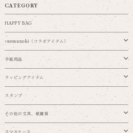
CATEGORY
HAPPY BAG
×nemunoki（コラボアイテム）
Via Carousel×nemunoki
手紙用品
oudmijin×nemunoki
レターセット
ラッピングアイテム
吉井美穂×nemunoki
便箋
ラッピングペーパー
スタンプ
紙me×nemunoki
ポストカード
マスキングテープ
その他の文具、紙雑貨
Souren
メッセージカード
シール
ブックカバー
スマホケース