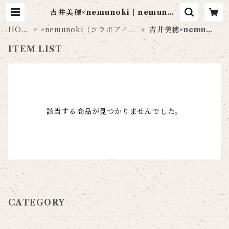
吉井美穂×nemunoki | nemunok
i paper item
HOM
×nemunoki（コラボアイテ
吉井美穂×nemuno
E
ム）
ki
ITEM LIST
該当する商品が見つかりませんでした。
CATEGORY