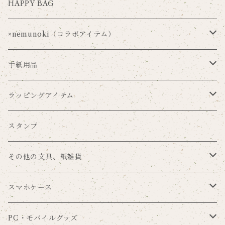
HAPPY BAG
×nemunoki（コラボアイテム）
Via Carousel×nemunoki
手紙用品
oudmijin×nemunoki
レターセット
ラッピングアイテム
吉井美穂×nemunoki
便箋
ラッピングペーパー
スタンプ
紙me×nemunoki
ポストカード
マスキングテープ
その他の文具、紙雑貨
Souren
メッセージカード
シール
ブックカバー
スマホケース
まんまる×nemunoki
一筆箋
タグセット
ブックマーク
手帳型
PC・モバイルグッズ