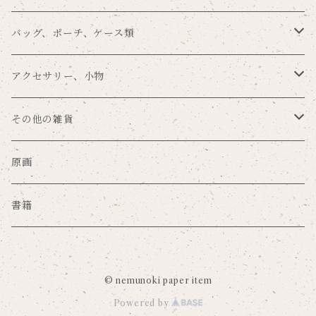
留め帯あり
POME×nemunoki
その他の手紙用品
その他のラッピングアイテム
メモパッド
背面保護
スマホリング
バッグ、ポーチ、ケース類
留め帯なし
プラスチックハードカバー
ゆらり本舗×nemunoki
ノート
タブレットカバー
バッグ
アクセサリー、小物
ミラーケース
文房具DJmaki×nemunoki
ファイル
カードポケット
ポーチ
キーホルダー
その他の雑貨
サンドアートケース
mug×nemunoki
ステッカー
マウスパッド
キーケース
ブローチ
マスク
原画
グリッターケース
merilforel×nemunoki
ポスター
その他のPC・モバイルグッズ
コインケース
缶バッジ、ピンズ
珪藻土グッズ
書籍
押し花レジンケース
ペーパーインセンス
カードケース
手鏡
ハンカチ
強化ガラスケース
© nemunoki paper item
撮影用背景紙
パスケース
クリーニングクロス
キッチングッズ
Powered by
抗菌ソフトケース