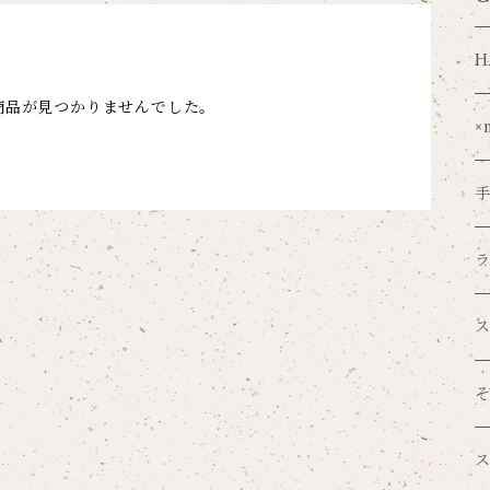
H
商品が見つかりませんでした。
×
V
o
吉
紙
S