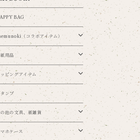
APPY BAG
nemunoki（コラボアイテム）
ia Carousel×nemunoki
手紙用品
udmijin×nemunoki
レターセット
ラッピングアイテム
井美穂×nemunoki
便箋
ラッピングペーパー
スタンプ
me×nemunoki
ポストカード
マスキングテープ
その他の文具、紙雑貨
ouren
メッセージカード
シール
ブックカバー
スマホケース