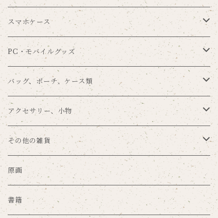
Souren
メッセージカード
シール
ブックカバー
スマホケース
まんまる×nemunoki
一筆箋
タグセット
ブックマーク
手帳型
PC・モバイルグッズ
留め帯あり
POME×nemunoki
その他の手紙用品
その他のラッピングアイテム
メモパッド
背面保護
スマホリング
バッグ、ポーチ、ケース類
留め帯なし
プラスチックハードカバー
ゆらり本舗×nemunoki
ノート
タブレットカバー
バッグ
アクセサリー、小物
ミラーケース
文房具DJmaki×nemunoki
ファイル
カードポケット
ポーチ
キーホルダー
その他の雑貨
サンドアートケース
mug×nemunoki
ステッカー
マウスパッド
キーケース
ブローチ
マスク
原画
グリッターケース
merilforel×nemunoki
ポスター
その他のPC・モバイルグッズ
コインケース
缶バッジ、ピンズ
珪藻土グッズ
書籍