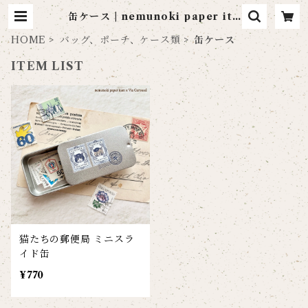
缶ケース | nemunoki paper ite
m
HOME
バッグ、ポーチ、ケース類
缶ケース
ITEM LIST
猫たちの郵便局 ミニスラ
イド缶
¥770