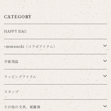
CATEGORY
HAPPY BAG
×nemunoki（コラボアイテム）
Via Carousel×nemunoki
手紙用品
oudmijin×nemunoki
レターセット
ラッピングアイテム
吉井美穂×nemunoki
便箋
ラッピングペーパー
スタンプ
紙me×nemunoki
ポストカード
マスキングテープ
その他の文具、紙雑貨