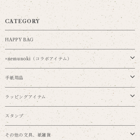
CATEGORY
HAPPY BAG
×nemunoki（コラボアイテム）
Via Carousel×nemunoki
手紙用品
oudmijin×nemunoki
レターセット
ラッピングアイテム
吉井美穂×nemunoki
便箋
ラッピングペーパー
スタンプ
紙me×nemunoki
ポストカード
マスキングテープ
その他の文具、紙雑貨