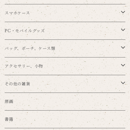
Souren
メッセージカード
シール
ブックカバー
スマホケース
まんまる×nemunoki
一筆箋
タグセット
ブックマーク
手帳型
PC・モバイルグッズ
留め帯あり
POME×nemunoki
その他の手紙用品
その他のラッピングアイテム
メモパッド
背面保護
スマホリング
バッグ、ポーチ、ケース類
留め帯なし
プラスチックハードカバー
ゆらり本舗×nemunoki
ノート
タブレットカバー
バッグ
アクセサリー、小物
ミラーケース
文房具DJmaki×nemunoki
ファイル
カードポケット
ポーチ
キーホルダー
その他の雑貨
サンドアートケース
mug×nemunoki
ステッカー
マウスパッド
キーケース
ブローチ
マスク
原画
グリッターケース
merilforel×nemunoki
ポスター
その他のPC・モバイルグッズ
コインケース
缶バッジ、ピンズ
珪藻土グッズ
書籍