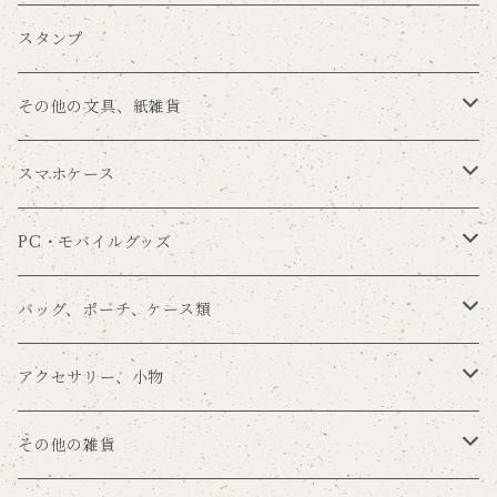
吉井美穂×nemunoki
便箋
ラッピングペーパー
スタンプ
紙me×nemunoki
ポストカード
マスキングテープ
その他の文具、紙雑貨
Souren
メッセージカード
シール
ブックカバー
スマホケース
まんまる×nemunoki
一筆箋
タグセット
ブックマーク
手帳型
PC・モバイルグッズ
留め帯あり
POME×nemunoki
その他の手紙用品
その他のラッピングアイテム
メモパッド
背面保護
スマホリング
バッグ、ポーチ、ケース類
留め帯なし
プラスチックハードカバー
ゆらり本舗×nemunoki
ノート
タブレットカバー
バッグ
アクセサリー、小物
ミラーケース
文房具DJmaki×nemunoki
ファイル
カードポケット
ポーチ
キーホルダー
その他の雑貨