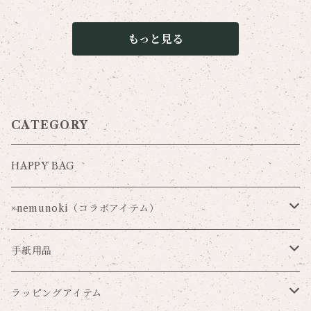
もっと見る
CATEGORY
HAPPY BAG
×nemunoki（コラボアイテム）
Via Carousel×nemunoki
手紙用品
oudmijin×nemunoki
レターセット
ラッピングアイテム