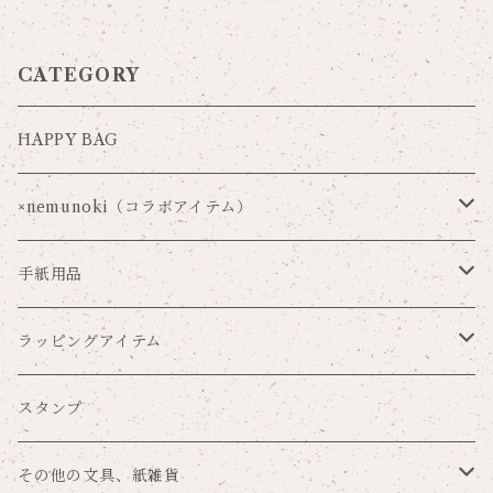
CATEGORY
HAPPY BAG
×nemunoki（コラボアイテム）
Via Carousel×nemunoki
手紙用品
oudmijin×nemunoki
レターセット
ラッピングアイテム
吉井美穂×nemunoki
便箋
ラッピングペーパー
スタンプ
紙me×nemunoki
ポストカード
マスキングテープ
その他の文具、紙雑貨