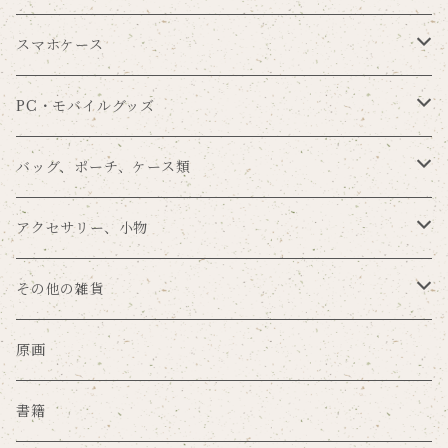
Souren
メッセージカード
シール
ブックカバー
スマホケース
まんまる×nemunoki
一筆箋
タグセット
ブックマーク
手帳型
PC・モバイルグッズ
留め帯あり
POME×nemunoki
その他の手紙用品
その他のラッピングアイテム
メモパッド
背面保護
スマホリング
バッグ、ポーチ、ケース類
留め帯なし
プラスチックハードカバー
ゆらり本舗×nemunoki
ノート
タブレットカバー
バッグ
アクセサリー、小物
ミラーケース
文房具DJmaki×nemunoki
ファイル
カードポケット
ポーチ
キーホルダー
その他の雑貨
サンドアートケース
mug×nemunoki
ステッカー
マウスパッド
キーケース
ブローチ
マスク
原画
グリッターケース
ポスター
その他のPC・モバイルグッズ
コインケース
缶バッジ、ピンズ
珪藻土グッズ
書籍