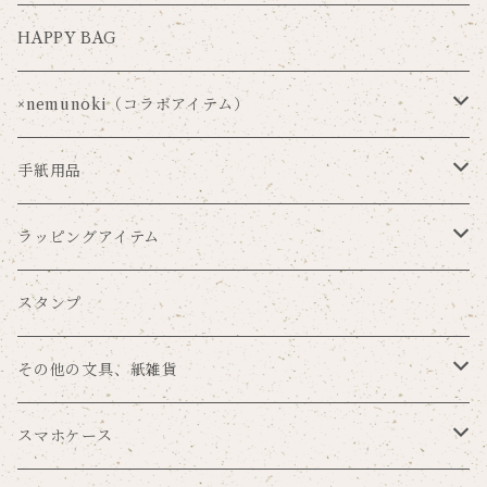
HAPPY BAG
×nemunoki（コラボアイテム）
Via Carousel×nemunoki
手紙用品
oudmijin×nemunoki
レターセット
ラッピングアイテム
吉井美穂×nemunoki
便箋
ラッピングペーパー
スタンプ
紙me×nemunoki
ポストカード
マスキングテープ
その他の文具、紙雑貨
Souren
メッセージカード
シール
ブックカバー
スマホケース