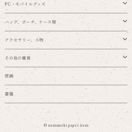
まんまる×nemunoki
一筆箋
タグセット
ブックマーク
手帳型
PC・モバイルグッズ
留め帯あり
POME×nemunoki
その他の手紙用品
その他のラッピングアイテム
メモパッド
背面保護
スマホリング
バッグ、ポーチ、ケース類
留め帯なし
プラスチックハードカバー
ゆらり本舗×nemunoki
ノート
タブレットカバー
バッグ
アクセサリー、小物
ミラーケース
文房具DJmaki×nemunoki
ファイル
カードポケット
ポーチ
キーホルダー
その他の雑貨
サンドアートケース
mug×nemunoki
ステッカー
マウスパッド
キーケース
ブローチ
マスク
原画
グリッターケース
merilforel×nemunoki
ポスター
その他のPC・モバイルグッズ
コインケース
缶バッジ、ピンズ
珪藻土グッズ
書籍
押し花レジンケース
ペーパーインセンス
カードケース
手鏡
ハンカチ
強化ガラスケース
© nemunoki paper item
撮影用背景紙
パスケース
クリーニングクロス
キッチングッズ